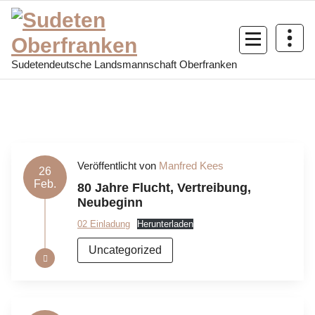
Zum
Inhalt
springen
Sudetendeutsche Landsmannschaft Oberfranken
Veröffentlicht von
Manfred Kees
26
Feb.
80 Jahre Flucht, Vertreibung,
Neubeginn
02 Einladung
Herunterladen
Uncategorized